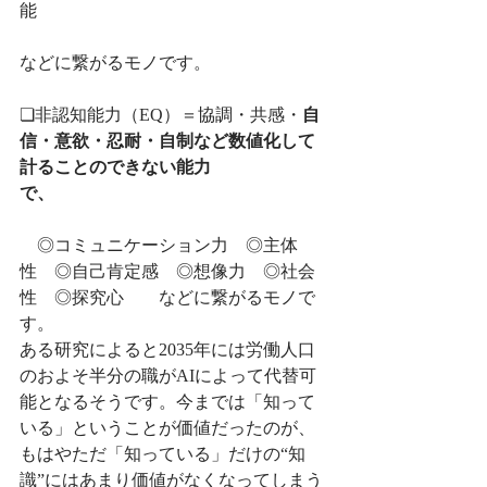
能　　　　　　　　　　　　　　　　
などに繋がるモノです。
❏非認知能力（EQ）＝協調・共感・
自
信・意欲・忍耐・自制など数値化して
計ることのできない能力
で、　
　◎コミュニケーション力　◎主体
性　◎自己肯定感　◎想像力　◎社会
性　◎探究心　　などに繋がるモノで
す。
ある研究によると2035年には労働人口
のおよそ半分の職がAIによって代替可
能となるそうです。今までは「知って
いる」ということが価値だったのが、
もはやただ「知っている」だけの“知
識”にはあまり価値がなくなってしまう