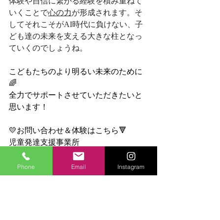
体験や自信に繋がる経験を積み重ねて
いくことで
心の力
が形成されます。そ
してそれこそがAI時代に負けない、子
ども達の未来を支える大きな柱となっ
ていくのでしょうね。
こどもたちのより明るい未来のために
🌈
全力でサポートさせていただきたいと
思います！
💛お問い合わせ＆体験はこちら🔻
児童発達支援事業所
ジャングルキッズジム🌴
📞　0562-96-1500
Phone
Email
Instagram
📧　
info@junglekidsgym.com
instagram ID: junglekidsgym