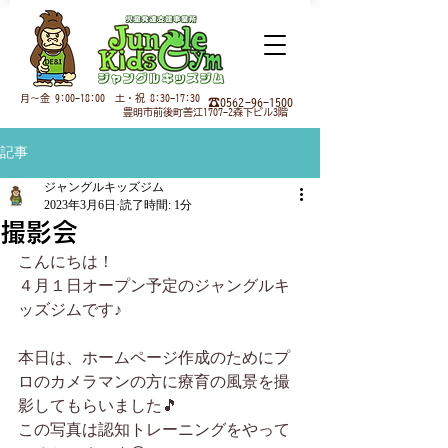
月
～金 9:00-18:00 土・祝 8:30-17:30
☎0562-96-1500
豊明市前後町善江1707-2森下ビル3階
記事
ジャングルキッズジム
2023年3月6日
読了時間: 1分
撮影会
こんにちは！
４月１日オープン予定のジャングルキ
ッズジムです♪
本日は、ホームページ作成のためにプ
ロのカメラマンの方に療育の風景を撮
影してもらいました🎵
この写真は認知トレーニングをやって