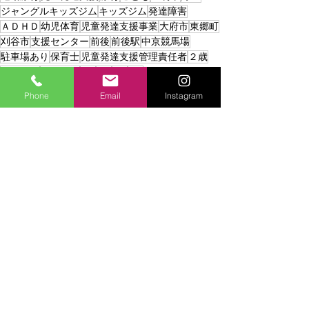
ジャングルキッズジム
キッズジム
発達障害
ＡＤＨＤ
幼児体育
児童発達支援事業
大府市
東郷町
刈谷市
支援センター
前後
前後駅
中京競馬場
駐車場あり
保育士
児童発達支援管理責任者
２歳
未就園児
未就学児
3歳
4歳
5歳
6歳
Phone
Email
Instagram
最新記事
すべて表示