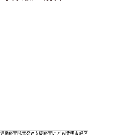
運動療育
児童発達支援
療育
こども
豊明市
緑区