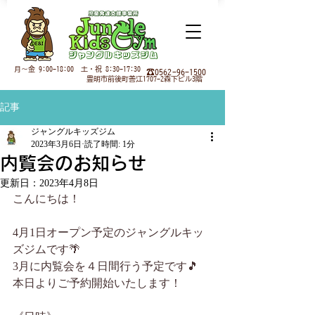
月
～金 9:00-18:00 土・祝 8:30-17:30
☎0562-96-1500
豊明市前後町善江1707-2森下ビル3階
記事
ジャングルキッズジム
2023年3月6日
読了時間: 1分
内覧会のお知らせ
更新日：
2023年4月8日
こんにちは！
4月1日オープン予定のジャングルキッ
ズジムです🌴
3月に内覧会を４日間行う予定です🎵
本日よりご予約開始いたします！